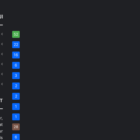
ال
52
22
16
6
3
2
2
T
1
1
r,
at
28
ur
6
s.