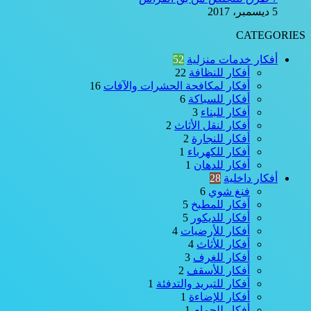
5 ديسمبر، 2017
CATEGORIES
أفكار خدمات منزلية
52
أفكار للنظافة
22
أفكار لمكافحة الحشرات والآفات
16
أفكار للسباكة
6
أفكار للبناء
3
أفكار لنقل الأثاث
2
أفكار للنجارة
2
أفكار للكهرباء
1
أفكار للدهان
1
أفكار داخلية
28
فنغ شوي
6
أفكار للمطبخ
5
أفكار للديكور
5
أفكار للأرضيات
4
أفكار للأثاث
4
أفكار للغرف
3
أفكار للأسقف
2
أفكار للتبريد والتدفئة
1
أفكار للإضاءة
1
أفكار للحمام
1