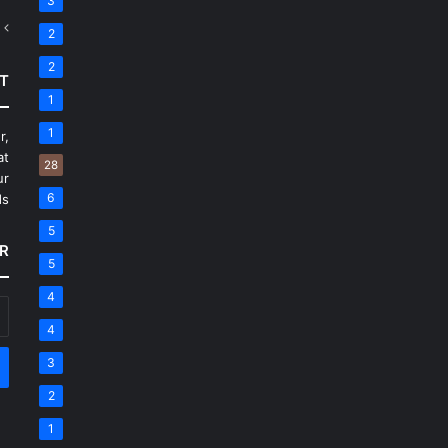
3
2
2
T
1
1
r,
at
28
ur
6
s.
5
R
5
4
أد
بر
4
ال
3
2
1