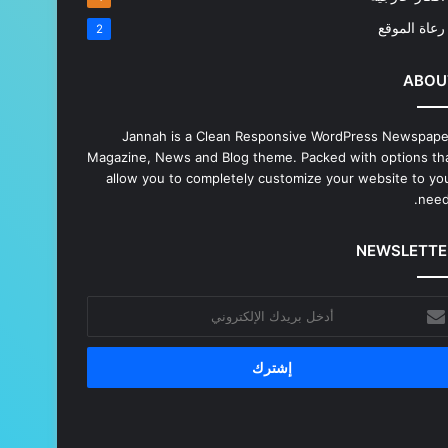
رعاة الموقع
2
ABOU
Jannah is a Clean Responsive WordPress Newspape
Magazine, News and Blog theme. Packed with options th
allow you to completely customize your website to yo
need
NEWSLETTE
خل
يدك
إلكتروني