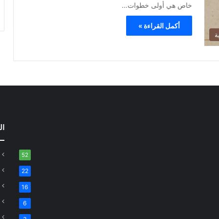
خاص هي أولى خطوات…
أكمل القراءة »
ة
ال
52
22
16
6