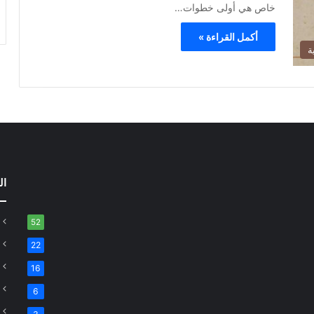
خاص هي أولى خطوات…
أكمل القراءة »
ة
ال
52
22
16
6