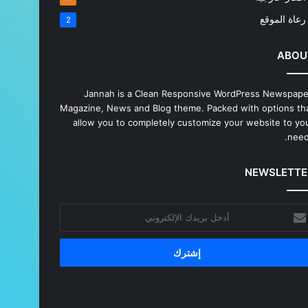
رعاة الموقع
2
ABOU
Jannah is a Clean Responsive WordPress Newspape
Magazine, News and Blog theme. Packed with options th
allow you to completely customize your website to yo
need
NEWSLETTE
خل
يدك
إلكتروني