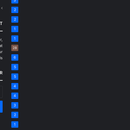
3
2
2
T
1
1
r,
at
28
ur
6
s.
5
R
5
4
أد
بر
4
ال
3
2
1