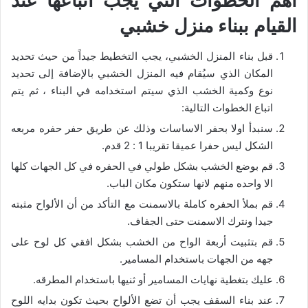
أهم الخطوات التي يجب اتباعها عند
القيام ببناء منزل خشبي
قبل بناء المنزل الخشبي، يجب التخطيط جيداً من حيث تحديد
المكان الذي سيُقام فيه المنزل الخشبي بالإضافة إلى تحديد
نوع وكمية الخشب الذي سيتم استخدامه في البناء ، ثم يتم
اتباع الخطوات التالية:
سنبدأ اولا بحفر الاساسات وذلك عن طريق حفر حفره مربعه
الشكل ليس حفرا عميقا تقريبا 1 : 2 قدم.
قم بوضع الخشب بشكل طولي في الحفره في كل الجهات كلها
الا واحده منهم لانها ستكون مكان الباب.
قم بملأ الحفره كاملة بالاسمنت مع التأكد من أن الألواح مثبته
جيدا ونترك الاسمنت حتى الجفاف.
قم بتثبيت أربعة الواح من الخشب بشكل افقي كل لوح على
جهه من الجهات باستخدام المسامير.
عليك بتغطية نهايات المسامير أو ثنيها باستخدام المطرقه.
عند بناء السقف يجب أن تضع الألواح بحيث تكون بدايه اللوح