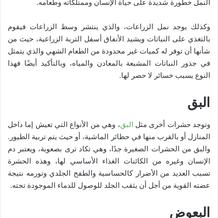
النمل خطورة شديدة على حياة الإنسان وممتلكاته وطعامه.
وكذلك يوجد نمل الزراعات، والذي ينتشر وسط الزراعات فيقوم
بالتغذي على النباتات ويشيد الأنفاق أسفل التربة الزراعية، حيث من
شأنها أن توفر له كميات غير محدودة من الطعام الشهي والذي يتمثل
في جذور النباتات المشبعة بالمعادن والمياه، وبالتأكيد أيضًا فهذا
النوع يسبب خسائر لا حصر لها.
البق
وتوجد حشرات أخرى مثل
البق
، وهي من الأنواع التي تعيش إما داخل
المنازل أو بالقرب منها في حظائر الماشية، أو حيث يتم تربية الطيور.
والبق من الحشرات الصغيرة جدًا، وهي تكاد ترى بصعوبة، ويعتبر دم
الإنسان وغيره من الكائنات الغذاء الأساسي لها، وهذه الحشرة
تسبب العديد من الأضرار كالحساسية والطفح الجلدي وتورمه نتيجة
عضته القوية من أجل أن يثقب الجلد للوصول للدماء الموجودة تحته.
البعوض