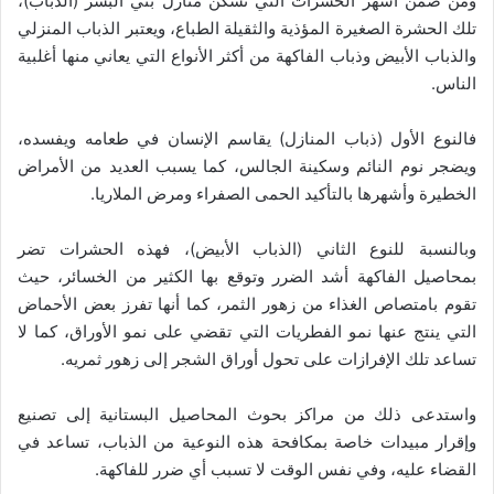
ومن ضمن أشهر الحشرات التي تسكن منازل بني البشر (الذباب)،
تلك الحشرة الصغيرة المؤذية والثقيلة الطباع، ويعتبر الذباب المنزلي
والذباب الأبيض وذباب الفاكهة من أكثر الأنواع التي يعاني منها أغلبية
الناس.
فالنوع الأول (ذباب المنازل) يقاسم الإنسان في طعامه ويفسده،
ويضجر نوم النائم وسكينة الجالس، كما يسبب العديد من الأمراض
الخطيرة وأشهرها بالتأكيد الحمى الصفراء ومرض الملاريا.
وبالنسبة للنوع الثاني (الذباب الأبيض)، فهذه الحشرات تضر
بمحاصيل الفاكهة أشد الضرر وتوقع بها الكثير من الخسائر، حيث
تقوم بامتصاص الغذاء من زهور الثمر، كما أنها تفرز بعض الأحماض
التي ينتج عنها نمو الفطريات التي تقضي على نمو الأوراق، كما لا
تساعد تلك الإفرازات على تحول أوراق الشجر إلى زهور ثمريه.
واستدعى ذلك من مراكز بحوث المحاصيل البستانية إلى تصنيع
وإقرار مبيدات خاصة بمكافحة هذه النوعية من الذباب، تساعد في
القضاء عليه، وفي نفس الوقت لا تسبب أي ضرر للفاكهة.