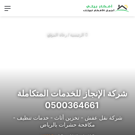
الق
الرئيسية
/
رعاة الموقع
شركة الإنجاز للخدمات المتكاملة
0500364661
شركة نقل عفش - تخزين أثاث - خدمات تنظيف -
مكافحة حشرات بالرياض