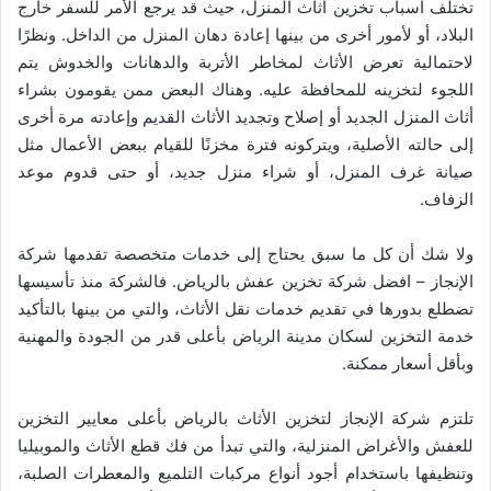
تختلف أسباب تخزين أثاث المنزل، حيث قد يرجع الأمر للسفر خارج
البلاد، أو لأمور أخرى من بينها إعادة دهان المنزل من الداخل. ونظرًا
لاحتمالية تعرض الأثاث لمخاطر الأتربة والدهانات والخدوش يتم
اللجوء لتخزينه للمحافظة عليه. وهناك البعض ممن يقومون بشراء
أثاث المنزل الجديد أو إصلاح وتجديد الأثاث القديم وإعادته مرة أخرى
إلى حالته الأصلية، ويتركونه فترة مخزنًا للقيام ببعض الأعمال مثل
صيانة غرف المنزل، أو شراء منزل جديد، أو حتى قدوم موعد
الزفاف.
ولا شك أن كل ما سبق يحتاج إلى خدمات متخصصة تقدمها شركة
الإنجاز – افضل شركة تخزين عفش بالرياض. فالشركة منذ تأسيسها
تضطلع بدورها في تقديم خدمات نقل الأثاث، والتي من بينها بالتأكيد
خدمة التخزين لسكان مدينة الرياض بأعلى قدر من الجودة والمهنية
وبأقل أسعار ممكنة.
تلتزم شركة الإنجاز لتخزين الأثاث بالرياض بأعلى معايير التخزين
للعفش والأغراض المنزلية، والتي تبدأ من فك قطع الأثاث والموبيليا
وتنظيفها باستخدام أجود أنواع مركبات التلميع والمعطرات الصلبة،