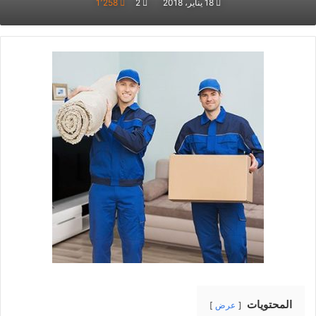
18 يناير، 2018
2
1٬258
المحتويات
عرض