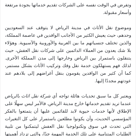
وتفرض في الوقت نفسه على الشركات تقديم خدماتها بجودة مرتفعة
وأسعار مقبولة.
وموضوع نقل الأثاث في مدينة الرياض لا يتوقف عند السعوديين
وحدهم، حيث يعيش الكثير من الأجانب الوافدين في عاصمة المملكة،
والذين تختلف جنسياتهم ما بين العربية والأوروبية والآسيوية. وهؤلاء
بلا شك يعدون من العملاء الدائمين على شركات نقل العفش، حيث
يتنقلون باستمرار بين الرياض وخارجها إلى مدن المملكة الأخرى.
لذلك فهم يستهلكون خدمة نقل وفك وتركيب الأثاث بشكل مستمر،
كما أن كثير من الوافدين يقومون بنقل أغراضهم إلى بلادهم عند
عودتهم مجددًا إليها.
ويعتبر كل ما سبق تحديات هائلة تواجه أي
شركة نقل اثاث بالرياض
عندما تريد تقديم خدماتها خارج مدينة الرياض. فالأمر ليس سهلًا على
الإطلاق لأنها خدمات حيوية لابد للقائمين عليها أن يتمتعوا بالفكر
المؤسسي الحديث، وأن يكونوا مطلعين باستمرار على كل التغيرات
التي تحدث في سوق وتكنولوجيا نقل العفش ليتمكنوا من تلبية
الطلبات المتنامية على تلك الخدمة المهمة جدًا، والتي تزداد أهميتها