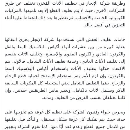
وطريقة شركة الإنجاز في تنظيف الأثاث المُخزن تختلف عن طرق
الشركات الأخرى، حيث لا يتم تغليف القطع إلا بعد تلميعها بالمركبات
الكيميائية الخاصة بالأخشاب، ثم تعطيرها بعد ذلك للحفاظ عليها أثناء
التخزين في أفضل حالة.
خامات تغليف العفش التي تستخدمها شركة الإنجاز يجري انتقائها
بعناية كبيرة من بين عشرات أنواع أكياس البلاستيك المط والفل
والكرتون العادي والكرتون المقوى والإسفنج. وتغليف الأثاث ينقسم
إلى تغليف الأثاث العادي، وخدمة تغليف الأثاث الشامل. فالأولى يتم
الاكتفاء خلالها بتغليف الأثاث باستخدام أكياس البلاستيك المط
والكرتون، وإن لزم الأمر يتم استخدام الإسفنج لحماية قطع الرخام
والزجاج. بينما التغليف الشامل يعني استخدام كل المكونات السابقة
الذكر ويشمل الأثاث بالكامل. وتعتبر هاتين الطريقتين جيدتين، وإن
كانتا تختلفان بحسب الغرض من التغليف ومدته.
ويحرص خبراء وفنيون الشركة على تنظيم كل غرفة يتم تخزينها على
حدة، حيث يتم تفكيك كل غرفة بشكل مستقل، والتأكد قبل تغليفها
من اكتمال جميع القطع وعدم فقد أيًا منها. كما تقوم الشركة بتجهيز