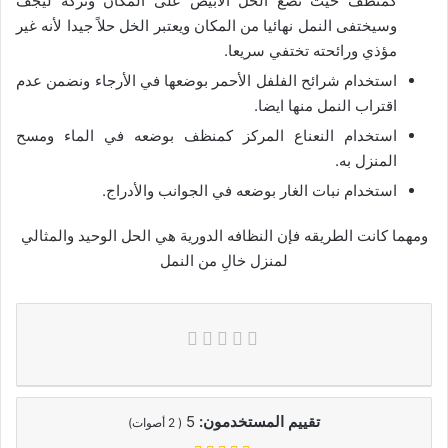
كمنظف حيث تضع الخل الابيض على المكان وتركه ليجف
وسيختفى النمل نهائيا من المكان ويعتبر الخل حلاً جيدا لأنه غير
مؤذي ورائحته تختفي سريعا.
استخدام شرائح الفلفل الأحمر بوضعها في الأرجاء ونضمن عدم
اقتراب النمل منها ايضا.
استخدام النعناع المركز كمنظف بوضعه في الماء ومسح
المنزل به.
استخدام نبات الغار بوضعه في الجوانب والأدراج.
ومهما كانت الطريقه فإن النظافه الدورية هي الحل الوحيد والمثالي
لمنزل خالِ من النمل
تقييم المستخدمون:
5
(
2
أصوات)