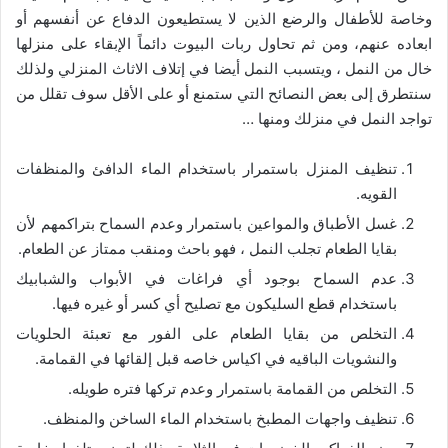
وخاصة للأطفال والرضع الذين لا يستطيعون الدفاع عن أنفسهم أو
ابعاده عنهم، ومن ثم تحاول ربات البيوت دائماً الإبقاء على منزلها
خال من النمل ، ويتسبب النمل أيضا في إتلاف الاثاث المنزلي ولذلك
سنتطرق إلى بعض النصائح التي ستمنع أو على الأقل سوف تقلل من
تواجد النمل في منزلك ومنها …
تنظيف المنزل باستمرار باستخدام الماء الدافئ والمنظفات
القويه.
غسل الأطباق والمواعين باستمرار وعدم السماح بتراكمهم لأن
بقايا الطعام تجلب النمل ، فهو باحث ومنقب ممتاز عن الطعام.
عدم السماح بوجود أي فراغات في الأبواب والشبابيك
باستخدام قطع السليكون مع تصليح أي كسر أو غيره فيها.
التخلص من بقايا الطعام على الفور مع تعبئة الحلويات
والنشويات الباقيه في اكياس خاصه قبل إلقائها في القمامة.
التخلص من القمامة باستمرار وعدم تركها فتره طويله.
تنظيف واجهات المطبخ باستخدام الماء الساخن والمنظف.