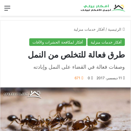
الق
الرئيسية
/
أفكار خدمات منزلية
أفكار خدمات منزلية
أفكار لمكافحة الحشرات والآفات
طرق فعالة للتخلص من النمل
وصفات فعالة في القضاء على النمل وإبادته
11 ديسمبر، 2017
0
671