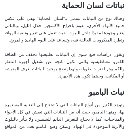
نباتات لسان الحماية
وهناك نوع من النباتات تسمى بـ”لسان الحماية” وهي على عكس
جميع الأنواع الأخرى، تقوم بإخراج الأكسجين خلال الليل، وبالتالي
يعتبر وجودها مفيدًا داخل البيوت، حيث تعمل على تغيير وتنقية الهواء،
وتطرد الميكروبات العالقة فيه، وتساعد على النوم الهادئ والمريح.
وتقول دراسات فنغ شوي إن النباتات بطبيعتها تخفف من الطاقة
الكهرو مغناطيسية والتي تكون ناتجة عن تشغيل أجهزة التلفاز
والكمبيوتر لفترات طويلة، ولهذا ينصح بوجود النباتات بغرف المعيشة
أو المكاتب، وحيثما تكون هذه الأجهزة.
نبات البامبو
وتوجد الكثير من أنواع النباتات التي لا تحتاج إلى العناية المستمرة
بها، ومنها: البامبو، حيث أنه من النباتات التي تعيش في كل الأجواء
والمناخيات، كما لا يحتاج للتعرض الدائم للشمس، ولا يتأثر بالتلوث
والأتربة الموجودة في الهواء. ويمكن وضع البامبو بعدد من المواقع