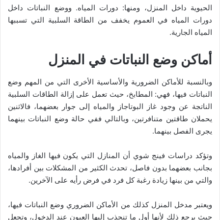
الحيوية داخل المنزل، ومنها: دورات المياه. ووضع النباتات داخل
دورات المياه في العموم يخفف من الطاقة السلبية التي تسببها
المياه الجارية.
أماكن وضع النباتات في المنزل
وبالنسبة للأماكن الضرورية والأساسية الأخرى التي من المهم وضع
النباتات فيها، فهي: المطابخ، حيث تعمل على إزالة الطاقات السلبية
الناتجة عن وجود غاز البوتاجاز والمياه إلى جوار بعضهما، فالاثنين
يحملان طاقتين متنافرتين، وبالتالي ففي حالة وضع النباتات بينهما
يجرى الفصل بينهما.
وتؤكد دراسات فينج شوي أن المنازل التي يكون فيها الغاز والمياه
بجانب بعضهما بدون فاصل، تحدث الكثير من المشكلات بين أفرادها،
والتي من بينها زيادة رغبة كل فرد في فرض رأيه على الآخرين.
ويعتبر مدخل المنزل كذلك من الأماكن الضروري وضع النباتات فيها،
حيث يرجع ذلك لأنها أول ما تنجذب إليها العيون عند الدخول، وتجعل