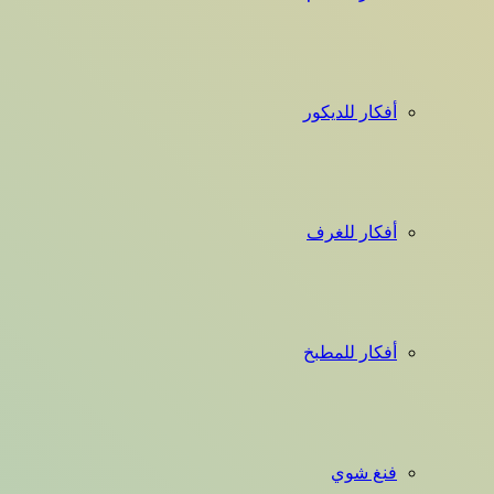
أفكار للديكور
أفكار للغرف
أفكار للمطبخ
فنغ شوي