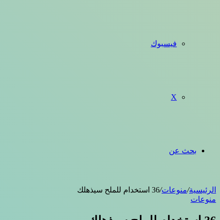
فيسبوك
‫X
بحث عن
الرئيسية
/
منوعات
/
36 استخدام للملح سيذهلك
منوعات