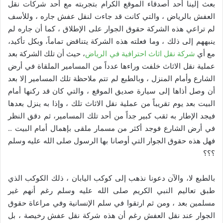
بعث إلينا أحد أصدقاء الموقع الكرام بتجربته مع أحد شركات نقل
العفش بالرياض ، والتي كانت قد جاءت لنقل عفش جاره ، وللأسف
لم تراعي هذه الشركة حقوق الجوار على الإطلاق ، كما أن جاره لم
ينبههم إلى ذلك ، وما فعلته هذه الشركة يتناقض تماماً، وبكل تأكيد،
مع أي
شركة نقل اثاث احترافية في الرياض
، حيث أن تلك الشركة بعد
عملية نقل الاثاث خلفت وراءها عدداً من المسامير الملقاة في أرض
الشارع وأمام المنزل ، وبالطبع لم تتم ملاحظة تلك المسامير إلا بعد
أن وصل أذاها إلى سيارة صديق الموقع ، والتي كان قد ركنها أمام
البيت بعد يوم تقريباً من عملية نقل الاثاث تلك ، وإذا به ينزل بعدها
فيجد الإطار به ثقب كبير جداً من أحد تلك المسامير، ثم دقق النظر
في أرض الشارع فوجد أكثر من مسمار ملقى بإهمال أمام البيت ..
فهل هذه حقوق الجوار التي أوصانا بها الرسول صلى الله عليه وسلم
؟؟؟
بالطبع لا، والآن دعونا نذهب إلى كوكب اليابان ، ذلك الكوكب الذي
طبق تعاليم النبي الكريم صلى الله عليه وسلم رغم أنهم غير
مسلمين بعد ، ومن ثم ارتقوا في سلم الإنسانية وفي مراعاة حقوق
الجوار عند نقل العفش رغم أن هذه شركة نقل عفش رخيصة ، بل